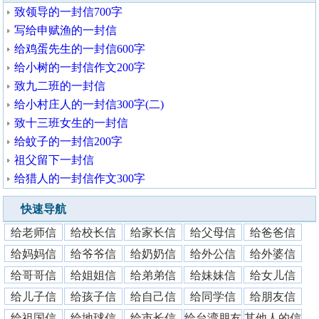
致领导的一封信700字
写给申赋渔的一封信
给鸡蛋先生的一封信600字
给小树的一封信作文200字
致九二班的一封信
给小村庄人的一封信300字(二)
致十三班女生的一封信
给蚊子的一封信200字
祖父留下一封信
给猎人的一封信作文300字
快速导航
给老师信
给校长信
给家长信
给父母信
给爸爸信
给妈妈信
给爷爷信
给奶奶信
给外公信
给外婆信
给哥哥信
给姐姐信
给弟弟信
给妹妹信
给女儿信
给儿子信
给孩子信
给自己信
给同学信
给朋友信
给祖国信
给地球信
给市长信
给台湾朋友
其他人的信