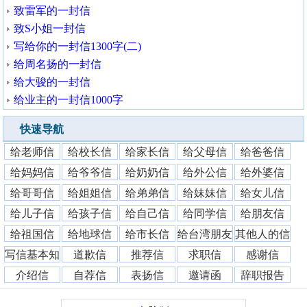
致雷军的一封信
致S小姐一封信
写给你的一封信1300字(二)
给周名扬的一封信
给大骏的一封信
给业主的一封信1000字
快速导航
给老师信
给校长信
给家长信
给父母信
给爸爸信
给妈妈信
给爷爷信
给奶奶信
给外公信
给外婆信
给哥哥信
给姐姐信
给弟弟信
给妹妹信
给女儿信
给儿子信
给孩子信
给自己信
给同学信
给朋友信
给祖国信
给地球信
给市长信
给台湾朋友
其他人的信
写信基本知
道歉信
推荐信
求职信
感谢信
识
介绍信
自荐信
表扬信
邀请函
辞职报告