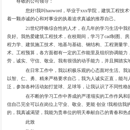
尊敬的公司领导：
您好!我叫haoword，毕业于xxx学院，建筑工程
着一颗赤诚的心和对事业的执着追求真诚的推荐自己。
21世纪呼唤综合性的人才，在几年的学习生活中我
良好。我热爱建筑工程技术，在校期间，学习了cad制图、
程力学、建筑施工技术、地基与基础、钢结构、工程测量学
术。工程预算，各方面都有一定的工作能里及组织协调能力
劳，诚实、守信、敬业。我有很强的动手能力，并且脚踏实
在日常工作中，我以积极乐观的心态面对生活。我追求
以智、仁、勇、精来严格要求自己，我为人诚实正直，能与
泛，参加各种活动如打篮球、足球等，让我认识了不同性格
在不断的学习工作中养成的严谨塌实的工作作风和团
信自己完全可以在岗位上守业、敬业、更能 创业 !我相信
的，我真诚渴望，我能为贵单位的明天奉献自己的青春和热
此致