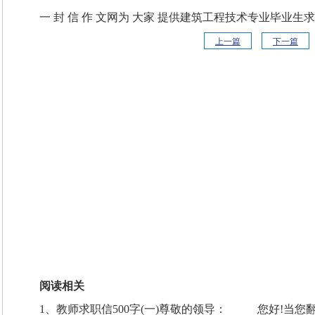
一 封 信 作 文网为 大家 提供建筑工程技术专业毕业生
上一篇
下一篇
阅读相关
1、教师求职信500字(一)尊敬的领导： 您好!当