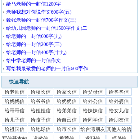
给马老师的一封信1200字
老师我想对你说作文600字(五)
致张老师的一封信700字作文(三)
给幼儿园老师的一封信1500字作文(二
给老师的一封信600字(九)
给老师的一封信200字(三)
给老师的一封信400字(十九)
给中学老师的一封信作文
写给我最敬爱的老师的一封信600字作
快速导航
给老师信
给校长信
给家长信
给父母信
给爸爸信
给妈妈信
给爷爷信
给奶奶信
给外公信
给外婆信
给哥哥信
给姐姐信
给弟弟信
给妹妹信
给女儿信
给儿子信
给孩子信
给自己信
给同学信
给朋友信
给祖国信
给地球信
给市长信
给台湾朋友
其他人的信
写信基本知
道歉信
推荐信
求职信
感谢信