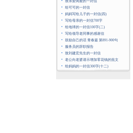
致亲爱闺蜜的一封信
给可可的一封信
妈妈写给儿子的一封信(四)
写给母亲的一封信700字
给地球的一封信100字(二)
写给领导老同事的感谢信
鼓励自己的话 青春篇 第891-900句
服务员的辞职报告
致刘建宏先生的一封信
老公向老婆请示增加零花钱的批文
给妈妈的一封信300字(十二)