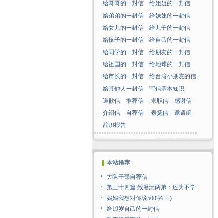
给哥哥的一封信
给姐姐的一封信
给弟弟的一封信
给妹妹的一封信
给女儿的一封信
给儿子的一封信
给孩子的一封信
给自己的一封信
给同学的一封信
给朋友的一封信
给祖国的一封信
给地球的一封信
给市长的一封信
给台湾小朋友的信
给其他人一封信
写信基本知识
道歉信
推荐信
求职信
感谢信
介绍信
自荐信
表扬信
邀请函
辞职报告
本站推荐
大队干部自荐信
第三十四篇 致澄沅两弟：述为不学
妈妈我想对你说500字(三)
给19岁自己的一封信