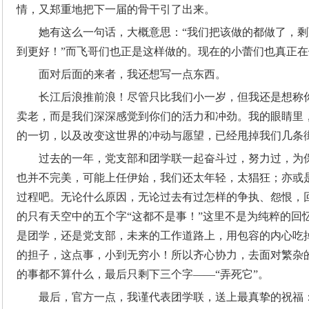
情，又郑重地把下一届的骨干引了出来。
她有这么一句话，大概意思：“我们把该做的都做了，
到更好！”而飞哥们也正是这样做的。现在的小蕾们也真正
面对后面的来者，我还想写一点东西。
长江后浪推前浪！尽管只比我们小一岁，但我还是想称
卖老，而是我们深深感觉到你们的活力和冲劲。我的眼睛里
的一切，以及改变这世界的冲动与愿望，已经甩掉我们几条
过去的一年，党支部和团学联一起奋斗过，努力过，为
也并不完美，可能上任伊始，我们还太年轻，太猖狂；亦或
过程吧。无论什么原因，无论过去有过怎样的争执、怨恨，
的只有天空中的五个字“这都不是事！”这里不是为纯粹的回
是团学，还是党支部，未来的工作道路上，用包容的内心吃
的担子，这点事，小到无穷小！所以齐心协力，去面对繁杂
的事都不算什么，最后只剩下三个字——“弄死它”。
最后，官方一点，我谨代表团学联，送上最真挚的祝福：