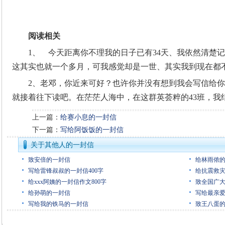
阅读相关
1、 今天距离你不理我的日子已有34天、我依然清楚
这其实也就一个多月，可我感觉却是一世、其实我到现在都
2、老邓，你近来可好？也许你并没有想到我会写信给
就接着往下读吧。在茫茫人海中，在这群英荟粹的43班，我
上一篇：
给赛小息的一封信
下一篇：
写给阿饭饭的一封信
关于其他人的一封信
致安倍的一封信
给林雨侬
写给雷锋叔叔的一封信400字
给抗震救灾
给xxx阿姨的一封信作文800字
致全国广
给孙萌的一封信
写给最亲
写给我的铁马的一封信
致王八蛋