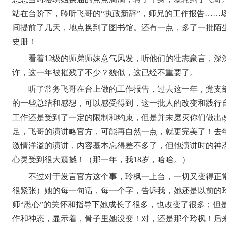
站在台阶下，聆听飞哥的“执政新辞”，师兄的工作报告……
间提前了几天，地点换到了图书馆。还有一点，多了一批陌生
史册！
看着12级的师弟师妹意气风发，听他们的壮志豪言，深
许，这一年被摧残了不少？貌似，这已经不重要了。
听了常务飞哥在台上做的工作报告，过去这一年，党支
的一些总结和感想，可以感受得到，这一批人的改变和践行
工作还是受到了一定的限制和约束，但是并未磨灭你们做出
足，飞哥的演讲略官方，可能再自然一点，就更完美了！去
激情洋溢的演讲，内容基本忘得差不多了，但他演讲时的神
心灵受到很大震撼！（那一年，我18岁，哈哈。）
不过对于发言官方这个事，玲枫一上台，一切又变得正
很紧张）她的每一句话，每一个字，告诉我，她还是以前的
师“悉心”的关怀和指导下她成长了很多，也改变了很多；但
作和神态，显示着，骨子里她没变！对，还是那个玲枫！后