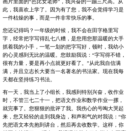
画片里面的“芭比女老师”，我兴奋的一蹦三尺高。从
此，我喜欢上学了。因为有了您，我不会觉得学习是
一件枯燥的事，而是一件非常快乐的事。
您还记得吗？一年级的时候，我不会在田字格里写
字，经常把字写得乱七八糟，是您用您那温暖的大手
抓着我的小手，一笔一划的把字写好，顿时，我幼小
的心灵感到无比的温暖。您鼓励我说：“字写得不错，
很有力量，要是再小点就更好看了。”从此我自信满
满，并且立志长大要当一名著名的书法家。现在我每
天都在坚持练习书法。
有一天，我当上了小组长，我感到特别兴奋，收作业
时，不管三七二十一，把语文作业和数学作业一摞，
就完事了。您狠狠的批评了我。我伤心的号啕大哭起
来，您又轻轻的走到我身边，和声和气的对我说：“你
先把语文本先抱到讲台，然后再去收数学。这样，你