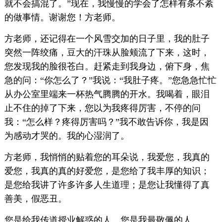
就不会搞混了。”现在，我慢慢的学会了怎样有条不紊
的做事情。谢谢您！方老师。
方老师，还记得在一个风雪交加的日子里，我的肚子
突然一阵绞痛，豆大的汗珠从脸颊流了下来，这时，
您发现我的脸很苍白。赶紧走到我身边，俯下身，焦
急的问：“你怎么了？”我说：“我肚子疼。”您急急忙忙
从办公室里端来一杯热气腾腾的开水。我喝着，眼泪
止不住的掉了下来，您以为我疼得厉害，不停的问
我：“怎么样？疼得厉害吗？”我不敢告诉你，我是因
为感动才哭的。我的心湿润了。
方老师，我悄悄的贴着您的耳朵说，我爱您，我真的
爱您，我真的真的好爱您，是您给了我丰厚的知识；
是您给我讲了许多许多人生道理；是您让我懂得了真
善美，假恶丑。
您是给我传道授业解惑的人。您是我最敬佩的人。