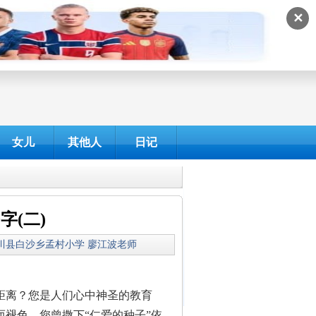
✕
女儿
其他人
日记
字(二)
为：伊川县白沙乡孟村小学 廖江波老师
距离？您是人们心中神圣的教育
褪色。您曾撒下“仁爱的种子”依