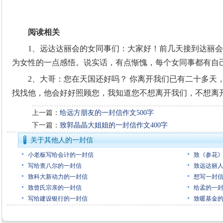
阅读相关
1、远达达丽会的女同事们：大家好！前几天接到达丽
为女性的一点感悟。说实话，有点惭愧，每个女同事都有自
2、大哥：您在天国还好吗？ 你离开我们已有二十多天
找找他，他会好好照顾您，我知道您不想离开我们，不想离
上一篇：
给远方朋友的一封信作文500字
下一篇：
致郭晶晶大姐姐的一封信作文400字
关于其他人的一封信
小老板写给会计的一封信
致《参花
写给查八尔的一封信
致远达丽人
致科大新动力的一封信
想写一封信
致曾氏宗亲的一封信
给孟的一
写给建设银行的一封信
致暖基金