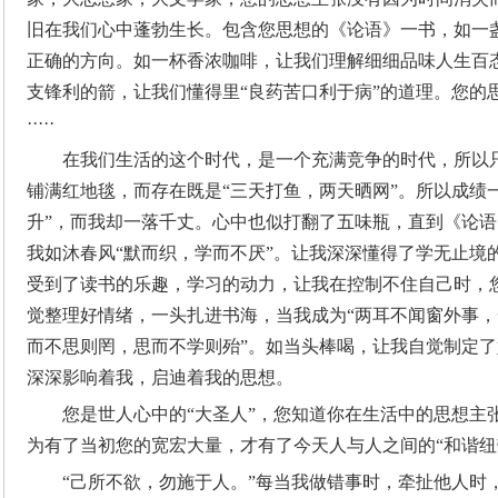
旧在我们心中蓬勃生长。包含您思想的《论语》一书，如一
正确的方向。如一杯香浓咖啡，让我们理解细细品味人生百
支锋利的箭，让我们懂得里“良药苦口利于病”的道理。您的
·····
在我们生活的这个时代，是一个充满竞争的时代，所以
铺满红地毯，而存在既是“三天打鱼，两天晒网”。所以成绩
升”，而我却一落千丈。心中也似打翻了五味瓶，直到《论
我如沐春风“默而织，学而不厌”。让我深深懂得了学无止境
受到了读书的乐趣，学习的动力，让我在控制不住自己时，您
觉整理好情绪，一头扎进书海，当我成为“两耳不闻窗外事，
而不思则罔，思而不学则殆”。如当头棒喝，让我自觉制定了好的
深深影响着我，启迪着我的思想。
您是世人心中的“大圣人”，您知道你在生活中的思想主
为有了当初您的宽宏大量，才有了今天人与人之间的“和谐纽
“己所不欲，勿施于人。”每当我做错事时，牵扯他人时