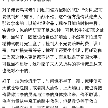
对了俺要喝喝老牛用独门偏方配制的“红牛”饮料,战前
要做到知己知彼、百战不殆。这个偏方是俺从他夫人
那边拿来的，以前都没空品，现在只能临时抱牛脚，
告诉你，俺的嘴研究了足足5秒，可见老牛的厉害之处
呀。当然了，随便也给自己加加油，不然等下怕没有
精神驾驶月光宝盒了，撞到人不光要赔医药费、误工
费、精神损失费等等，撞死了还要坐牢呢，再碰到像
二当家这种人更是惹不起了，而且耽误了党国大事，
可担当不起呀，这种赔了夫人又折兵的事情俺是从来
也绝对不干的。
好了，泪为你流干了，时间也不早了。霞，俺即使每
天被苍蜗包围，或者跳人油锅，上火焰山，俺也得把
俺爱你洁净的灵魂与洁净的身体拉出来。俺不敢说，
俺有力量从牛魔王的蹄中救你，但是救你等于救自