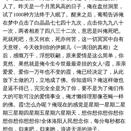
人了。昨天是一个月黑风高的日子，俺在盘丝洞里，
试了1000种方法终于入眠了。醒来之后，葡萄告诉俺
在梦中点击了白晶晶七七四十九次，点击你九九八十
一次，两者相差了四八三十二次，意思是叫俺死吧。
死就死吧，生又何欢，死亦何苦，这一切冥冥中自有
天意呀。今天收到你的伊媚儿《一滴泪的真相）之
后，感慨万千，浮想联翩，原来爱情是这么简单，你
竟然、果然就是俺今生今世最最牵挂的女人^霞，亲亲
爱爱、爱你一万年也不变的霞，俺已经决定了，从此
放下土做的刀，立地成了佛。你知道吗？俺这样做也
是逼不得已，完完全全是为了你，要不是为了俺们伟
大的可歌可泣的爱情事业，俺才懒得理那像苍蝇一样
的佛。霞!怎么办呢？俺现在的感觉是星期一星期二星
期三星期四星期五星期六星期天，想你想你想你想你
想你想你想想你!全体洛阳人民想念你，每分每秒都在
想你，归来吧，归来哟，浪迹天涯的游子。