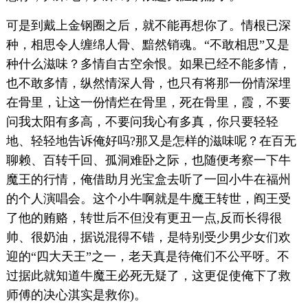
可是到戴上金钢圈之后，就不能再想你了。情根已深
种，相思令人缠绵人骨、黯然销魂。“不敢相思”又是
种什么滋味？多情自古空余恨。如果已经不能多情，
也不敢多情，纵然情深人骨，也只有将那一份情深埋
在骨里，让这一份情烂在骨里，死在骨里，霞，不要
问我太阳有多高，不要问我心有多真，你只要轻轻
地、轻轻地告诉俺好吗?那又是怎样的滋味呢？在百无
聊赖、百转千回、孤洞难卧之际，也随便考察一下牛
魔王的行情，俺借助月光宝盒去听了一回小牛在福州
的个人演唱会。这个小牛啊就是牛魔王转世，阎王受
了他的贿赂，转世后不但没有更丑一点,反而长得很
帅、很奶油，据说混得不错，是特别受少男少女们欢
迎的“四大天王”之一，老天真是待俺们不公平呀。不
过据此就知道牛魔王必死无疑了，这更促使俺下了救
师傅的决心淇实是救你)。