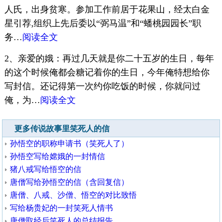
人氏，出身贫寒。参加工作前居于花果山，经太白金
星引荐,组织上先后委以“弼马温”和“蟠桃园园长”职
务…
阅读全文
2、亲爱的娥：再过几天就是你二十五岁的生日，每年
的这个时候俺都会糖记着你的生日，今年俺特想给你
写封信。还记得第一次约你吃饭的时候，你就问过
俺，为…
阅读全文
更多传说故事里笑死人的信
孙悟空的职称申请书（笑死人了）
孙悟空写给嫦娥的一封情信
猪八戒写给悟空的信
唐僧写给孙悟空的信（含回复信）
唐僧、八戒、沙僧、悟空的对比致悟
写给杨贵妃的一封笑死人情书
唐僧取经后笑死人的总结报告