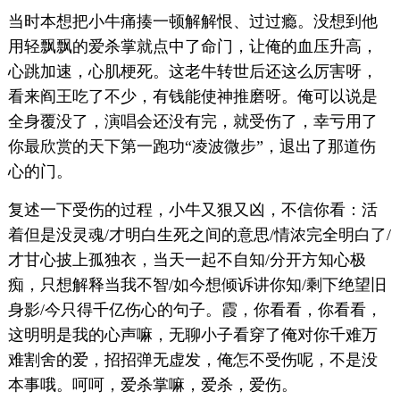
当时本想把小牛痛揍一顿解解恨、过过瘾。没想到他
用轻飘飘的爱杀掌就点中了命门，让俺的血压升高，
心跳加速，心肌梗死。这老牛转世后还这么厉害呀，
看来阎王吃了不少，有钱能使神推磨呀。俺可以说是
全身覆没了，演唱会还没有完，就受伤了，幸亏用了
你最欣赏的天下第一跑功“凌波微步”，退出了那道伤
心的门。
复述一下受伤的过程，小牛又狠又凶，不信你看：活
着但是没灵魂/才明白生死之间的意思/情浓完全明白了/
才甘心披上孤独衣，当天一起不自知/分开方知心极
痴，只想解释当我不智/如今想倾诉讲你知/剩下绝望旧
身影/今只得千亿伤心的句子。霞，你看看，你看看，
这明明是我的心声嘛，无聊小子看穿了俺对你千难万
难割舍的爱，招招弹无虚发，俺怎不受伤呢，不是没
本事哦。呵呵，爱杀掌嘛，爱杀，爱伤。