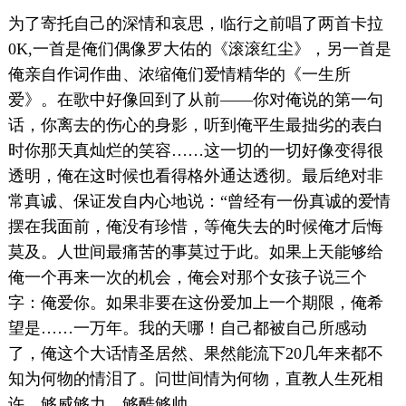
为了寄托自己的深情和哀思，临行之前唱了两首卡拉
0K,一首是俺们偶像罗大佑的《滚滚红尘》，另一首是
俺亲自作词作曲、浓缩俺们爱情精华的《一生所
爱》。在歌中好像回到了从前——你对俺说的第一句
话，你离去的伤心的身影，听到俺平生最拙劣的表白
时你那天真灿烂的笑容……这一切的一切好像变得很
透明，俺在这时候也看得格外通达透彻。最后绝对非
常真诚、保证发自内心地说：“曾经有一份真诚的爱情
摆在我面前，俺没有珍惜，等俺失去的时候俺才后悔
莫及。人世间最痛苦的事莫过于此。如果上天能够给
俺一个再来一次的机会，俺会对那个女孩子说三个
字：俺爱你。如果非要在这份爱加上一个期限，俺希
望是……一万年。我的天哪！自己都被自己所感动
了，俺这个大话情圣居然、果然能流下20几年来都不
知为何物的情泪了。问世间情为何物，直教人生死相
许，够威够力，够酷够帅。