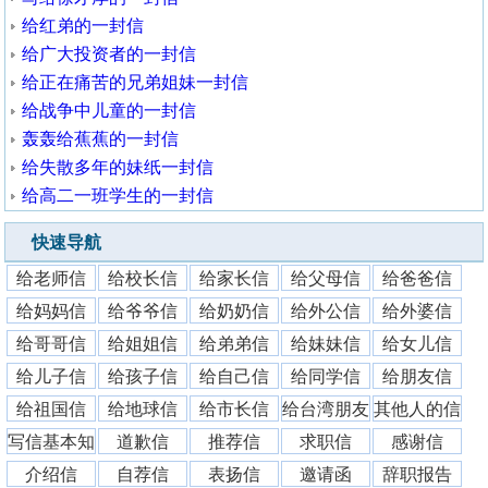
给红弟的一封信
给广大投资者的一封信
给正在痛苦的兄弟姐妹一封信
给战争中儿童的一封信
轰轰给蕉蕉的一封信
给失散多年的妹纸一封信
给高二一班学生的一封信
快速导航
给老师信
给校长信
给家长信
给父母信
给爸爸信
给妈妈信
给爷爷信
给奶奶信
给外公信
给外婆信
给哥哥信
给姐姐信
给弟弟信
给妹妹信
给女儿信
给儿子信
给孩子信
给自己信
给同学信
给朋友信
给祖国信
给地球信
给市长信
给台湾朋友
其他人的信
写信基本知
道歉信
推荐信
求职信
感谢信
识
介绍信
自荐信
表扬信
邀请函
辞职报告