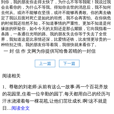
到你，我的朋友你走得太快了，为什么不等等我呢！我说过我
会去看你的，为什么不等我。得知你去世的消息后，我不知何
去何从。或许不能够在坚强，或许不能够再勇敢。你的离去确
定了我以后面对死亡是如此的坦然，我不会再害怕。在你病危
的时候我还坦然不知，不知道事情的严重性。更加不知道是何
缘故的怀疑你，如今今天的太阳还是那么耀眼，它向我指着一
条路，一条通往光明的路。我的朋友失去你等于失去了全世
界，我知道这是比亲情还深，比爱情还铁，比友情更珍贵的一
种特别之情。我的朋友你等着我，我很快就来看你了。
一 封 信 作 文网为你提供写给鲁若晴的一封信
上一篇
下一篇
阅读相关
1、尊敬的刘老师:从前有这么一故事:再一个百花齐放
的花园里,住着一位辛勤的园丁.每天都用自己的经历与
汗水浇灌着每一棵花苞,让他们茁壮成长.啊!这不就是
日…
阅读全文