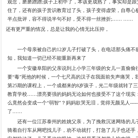
观念，磨磨蹭蹭;孩子上初中了，本该更成熟了，事实却是
住了，还有的孩子赏识教育过了头，孩子变得虚荣，自尊心
半点批评，容不得说半句不好，受不得一丝挫折;…… ……
还有更严重的情况，总是让我的心情无比压抑，
一个母亲被自己的12岁儿子打破了头，在电话那头痛不
知，我知道一切已经不能重新再来了
一个安徽阜阳的父亲说到上小学三年级的女儿一直偷偷
要“毒”死他的时候，一个七尺高的汉子在我面前失声痛哭，
第25期的课程上，一个成都来的8岁孩子，光二年级就转了
教育学校……漂亮要强的妈妈无论如何也接受不了这个现实
么竟然会变成一个“弱智”？妈妈欲哭无泪，觉得无颜见人---
了……
还有一位江苏泰州的姓姚父亲，为了挽救沉迷网络的儿
骑着自行车从网吧找儿子，劝不动就打，打急了儿子也还手