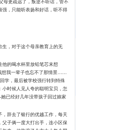
跟父母更疏远了，叛逆不听话，管不
极强，只能听表扬和好话，听不得
欲生，对于这个母亲教育上的无
往他的喝水杯里放铅笔芯末想
我想我一辈子也忘不了那情景……
三回学，最后被学校强行转到特殊
：小时候人见人夸的聪明宝贝，怎
---她已经好几年没带孩子回过娘家
子，辞去了银行的优越工作，每天
，父子俩一度大打出手，连小区保