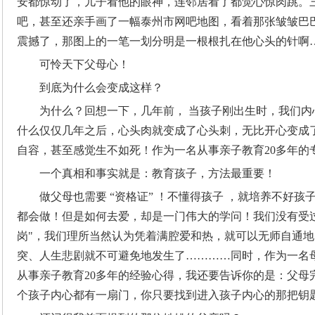
安都惊动了，儿子看他的眼神，连邻居看了都觉心惊肉跳。
吧，甚至还亲手画了一幅泰州市网吧地图，看着那张皱皱巴
震撼了，那图上的一笔一划分明是一根根扎在他心头的针啊
可怜天下父母心！
到底为什么会变成这样？
为什么？回想一下，几年前， 当孩子刚出生时，我们
什么仅仅几年之后，心头肉就变成了心头刺，无比开心变成
自容，甚至感觉生不如死！作为一名从事亲子教育20多年的
一个真相和事实就是：教育孩子，方法最重要！
做父母也需要 “资格证” ！不懂得孩子 ，就培养不好
都会做！但是如何去爱，却是一门伟大的学问！我们没有受过
岗"，我们理所当然认为凭着满腔爱和热，就可以无师自通
突、人生悲剧就不可避免地发生了…………同时，作为一名
从事亲子教育20多年的经验心得，我还要告诉你的是：父母
个孩子内心都有一扇门，你只要找到进入孩子内心的那把钥