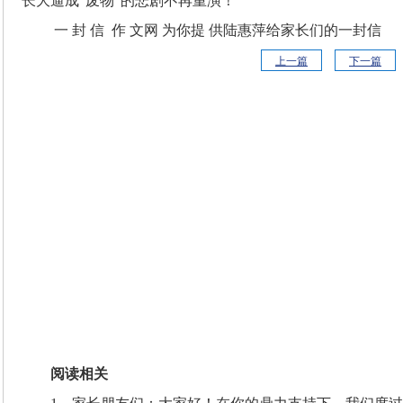
长大逼成“废物”的悲剧不再重演！
一 封 信 作 文网 为你提 供陆惠萍给家长们的一封信
上一篇
下一篇
阅读相关