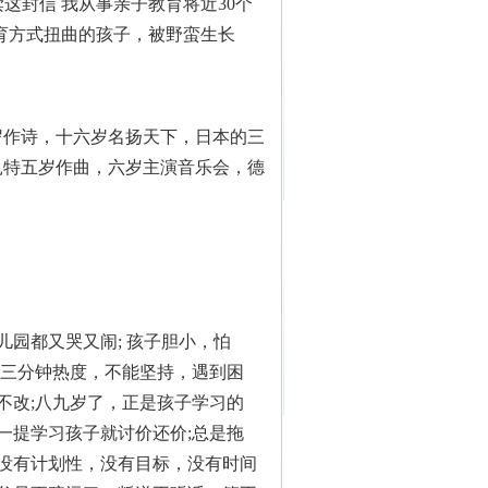
这封信 我从事亲子教育将近30个
育方式扭曲的孩子，被野蛮生长
岁作诗，十六岁名扬天下，日本的三
扎特五岁作曲，六岁主演音乐会，德
儿园都又哭又闹; 孩子胆小，怕
是三分钟热度，不能坚持，遇到困
不改;八九岁了，正是孩子学习的
一提学习孩子就讨价还价;总是拖
情没有计划性，没有目标，没有时间