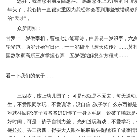
您好，我是您的朋友陆惠萍。 感谢您花上3分钟的时间读
年头了，我心情一直很沉重因为我经常会看到那些被错误教
的“天才”，
众所周知：
甘罗十二岁做宰相，曹植七步能写诗，白居易一岁识字，六
轮光范，两岁开始写日记，十一岁翻译《詹天佑传》……莫
国数学家高斯三岁掌握心算，五岁便能解复杂方程式……
看一下我们的孩子……
三四岁，该上幼儿园了： 可是他就是不爱去，每天送幼
生，不爱跟同学玩，不爱说话，没自信 ;孩子学什么东西都
难就往回缩;孩子被爷爷奶奶惯了一身坏毛病，说破了嘴就是
好时间，可是：孩子自制力差， 光知道玩游戏，不爱学习，
拖拉拉、丢三落四，得要大人跟在屁股后头提醒;孩子做事