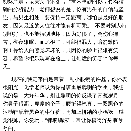
动妹严晨，最美笑容朱磊 。”看来冷静的你，有着精
确的分析能力，老师想说的是，你有男生的自信与坚
强，与男生相处，要保持一定距离，哪怕是最好的朋
友，因为最近的人往往才能有机可乘。 不要对别人特
别地好，也不能特别地坏，因为好很了，会伤心痛
苦，彻夜难眠。而坏很了，可能得罪人，暗箭难防
啊！你给人的感觉坏坏的，只因你的脸上很难有笑
容，希望你把乐观写在脸上，让灿烂的笑容伴你每一
天。
现在向我走来的是带着一副小眼镜的许鑫，你外表
很阳光，化学老师认为你是班里最聪明的学生，我想
说的是，大好年华，别让聪明的你反误了青葱岁月。
你鼻子很高，瘦瘦的个子，腰挺得笔直，一双黑色的
运动鞋配着黑色的牛仔裤，再加上拼结的小棉袄，感
觉很帅。你爱玩，“弹玻璃珠”，常让你搞得浑身脏兮
兮的。