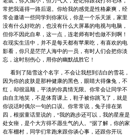
老鼠，你人虽小，但力气大，还记得跟我打羽毛球，
常把我逼得一路后退。你给我的感觉是性格豪爽，经
常会邀请一些同学到你家玩，你是一个乐天派，家里
没有什么好吃的，也没有什么大屏幕的电视与电脑，
但你不因此自卑，这一点，连老师有时也做不到啊！
在现实生活中，并不是每天都有苹果吃，有喜欢的电
影看，你只是茫茫人海中的一员，有时人们会把你淡
忘，这时别伤心，用你的幽默战胜它！
看到了陆雪这个名字，不会让我想到洁白的雪花，
因为你的皮肤是那种健康的黑色，眼睛大得像兔，不
红，却很温顺，平淡的你真情无限。你常会让同学不
由自主地笑，不是体育课上，鞋子被你跳飞了，就是
你说话时偶尔一句的口误。你常常说，兔子排在第
四，根据童话里说的，“我的跑步还可以，我的星座是
处女痤，是个大方得不愿生气的人。”据了解，你的家
在车棚村，同学们常跑来跟你谈心事，还跟你开玩