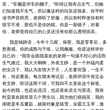
笑，“车棚是停车的棚子。”听得让我有点生气，但她
们知道我不生气，所以像这样的玩笑还很多。你平时
读书声音哄亮，老师听了舒服，所以有时即使你有时
咬字不准，那也不是你的错。你是一面镜子，对着
你，老师觉得自己的心灵还没有你那么透明崇高。
我是钱静语，今年十几呢，保密。我是零零后，多
愁善感。你的成熟与干练，让我佩服。你是这样评价
自己的：“我常会因我喜欢的老师一句漫不经心的话而
生气难过。我大大咧咧，外表文静，是一个外猛内柔
的女汉子。我认为友情大于天，人生要坦荡，一生不
长，何必要装。每次期末考试后，老师评语中肯定会
有文静、听话这两个词，可我却不太喜欢这个标签。
如今的我，也还会流泪，也还喜欢语文与英语。我有
时蛮喜欢跟班里几个男生玩，因为他们很搞笑，我的
闺密是冬瓜董茹，嬉闹对象是陆雪，业霸王玉琴，激