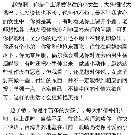
赵微啊，你是个上课爱说话的小女生，大头细眼大
嘴巴，头发说长也不长，说短也不短，最不让我省心
的女生中，你就是其一，有时看见你上课开小差，老
师想找茬，却发现你能流利地回答老师的问题，可见
你很聪明，至少你的记忆力还不赖！在我的印象里，
你还有个小弟，你常和他抢东西吃，往往在妈妈的高
压下，你无奈屈服。偶尔我会看见你对近旁的男生横
眉瞪眼，有时还把小手伸出来，做些小动作，虽然这
些动作没有恶意，但我看了，还是想对你说，女孩子
要高傲一些，付出的东西，并不一定能得到相应的回
报，坚强一点，充实自己，不被尘间的七情六欲所
苦，这样的生活才会更鲜艳美丽！
赵子敏，你是个苗条的女孩子，每天都精神抖抖
地，但上课时，自信不足，往往让老师忽略你。你快
言快语，留海齐齐地盖在眼前，眼睛亮得像可爱的小