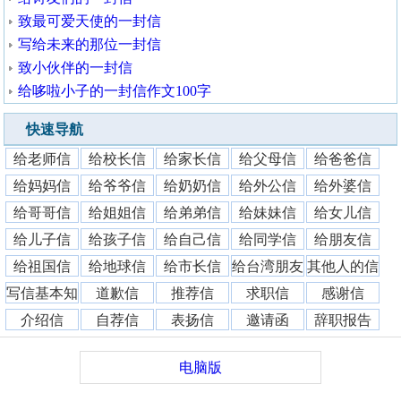
致最可爱天使的一封信
写给未来的那位一封信
致小伙伴的一封信
给哆啦小子的一封信作文100字
快速导航
给老师信
给校长信
给家长信
给父母信
给爸爸信
给妈妈信
给爷爷信
给奶奶信
给外公信
给外婆信
给哥哥信
给姐姐信
给弟弟信
给妹妹信
给女儿信
给儿子信
给孩子信
给自己信
给同学信
给朋友信
给祖国信
给地球信
给市长信
给台湾朋友
其他人的信
写信基本知
道歉信
推荐信
求职信
感谢信
识
介绍信
自荐信
表扬信
邀请函
辞职报告
电脑版