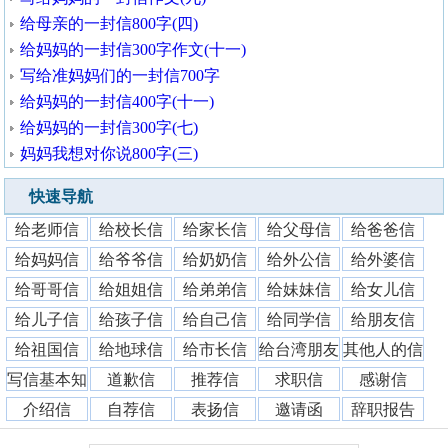
给母亲的一封信800字(四)
给妈妈的一封信300字作文(十一)
写给准妈妈们的一封信700字
给妈妈的一封信400字(十一)
给妈妈的一封信300字(七)
妈妈我想对你说800字(三)
快速导航
给老师信
给校长信
给家长信
给父母信
给爸爸信
给妈妈信
给爷爷信
给奶奶信
给外公信
给外婆信
给哥哥信
给姐姐信
给弟弟信
给妹妹信
给女儿信
给儿子信
给孩子信
给自己信
给同学信
给朋友信
给祖国信
给地球信
给市长信
给台湾朋友
其他人的信
写信基本知
道歉信
推荐信
求职信
感谢信
识
介绍信
自荐信
表扬信
邀请函
辞职报告