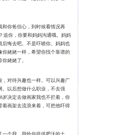
我和你爸但心，到时候看情况再
吗？追你，你要和妈妈沟通哦。妈妈
就后悔去吧。不是吓唬你。妈妈也
像你姥姥一样，希望你找个靠谱的
谅你姥姥了。
业，对待兴趣也一样。可以兴趣广
网。以后想做什么职业，不去强
8岁决定去做画家我也不拦着，你
背着画架去流浪来着，可把他吓得
又一个我。我给你提供肥沃的土