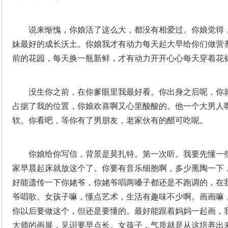
说来惭愧，你娘活了这么大，都没有相爱过。你娘觉得
妹最好的成长沃土。你娘我才有动力每天起大早给你们做营
前的花园，每天换一瓶新鲜，才有动力开开心心每天穿着花
没生你之前，在你爹眼里我最好看。你出身之后呢，你
占据了我的位置，你娘欢喜啊又心里酸酸的。他一个大男人
软。你看吧，等你有了男朋友，老家伙有的醋可吃呢。
你娘给你写信，背景是莫扎特。第一次听。我要先懂一
家早晨起床就放这个了。你要有音乐细胞啊，多少熏陶一下
好能遗传一下你姥爷，你姥爷唱两嗓子都还是不跑调的，在
爷唱歌。女孩子嘛，懂点艺术，生活有趣味不少啊。画画嘛
你以后要做这个，但还是要懂的。最好能跟着妈妈一起画，
大师的画展，见识要早点长。女孩子，气质就是从这培养出