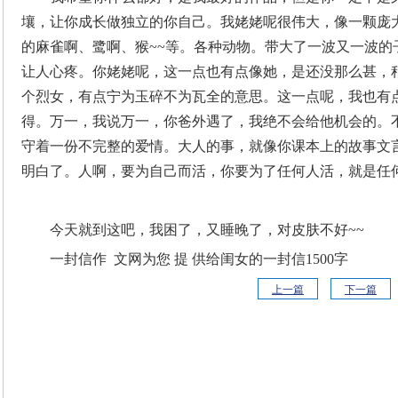
壤，让你成长做独立的你自己。我姥姥呢很伟大，像一颗庞
的麻雀啊、鹭啊、猴~~等。各种动物。带大了一波又一波的
让人心疼。你姥姥呢，这一点也有点像她，是还没那么甚，
个烈女，有点宁为玉碎不为瓦全的意思。这一点呢，我也有
得。万一，我说万一，你爸外遇了，我绝不会给他机会的。
守着一份不完整的爱情。大人的事，就像你课本上的故事文
明白了。人啊，要为自己而活，你要为了任何人活，就是任
今天就到这吧，我困了，又睡晚了，对皮肤不好~~
一封信作 文网为您 提 供给闺女的一封信1500字
上一篇
下一篇