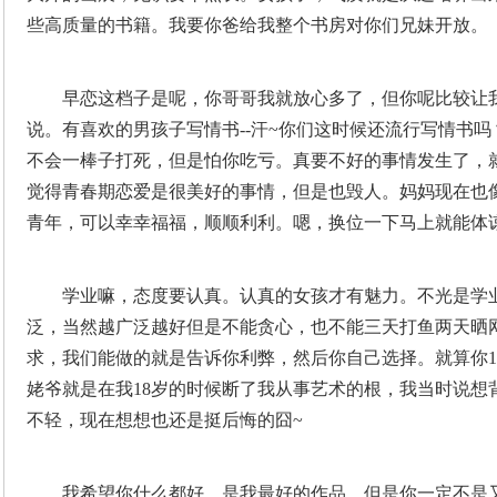
些高质量的书籍。我要你爸给我整个书房对你们兄妹开放。
早恋这档子是呢，你哥哥我就放心多了，但你呢比较让
说。有喜欢的男孩子写情书--汗~你们这时候还流行写情书
不会一棒子打死，但是怕你吃亏。真要不好的事情发生了，
觉得青春期恋爱是很美好的事情，但是也毁人。妈妈现在也
青年，可以幸幸福福，顺顺利利。嗯，换位一下马上就能体
学业嘛，态度要认真。认真的女孩才有魅力。不光是学
泛，当然越广泛越好但是不能贪心，也不能三天打鱼两天晒
求，我们能做的就是告诉你利弊，然后你自己选择。就算你1
姥爷就是在我18岁的时候断了我从事艺术的根，我当时说想
不轻，现在想想也还是挺后悔的囧~
我希望你什么都好，是我最好的作品，但是你一定不是