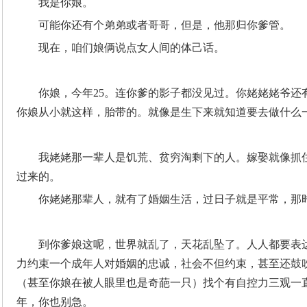
我是你娘。
可能你还有个弟弟或者哥哥，但是，他那归你爹管。
现在，咱们娘俩说点女人间的体己话。
你娘，今年25。连你爹的影子都没见过。你姥姥姥爷还
你娘从小就这样，胎带的。就像是生下来就知道要去做什么
我姥姥那一辈人是饥荒、贫穷淘剩下的人。嫁娶就像抓
过来的。
你姥姥那辈人，就有了婚姻生活，过日子就是平常，那
到你爹娘这呢，世界就乱了，天花乱坠了。人人都要表
力约束一个成年人对婚姻的忠诚，社会不但约束，甚至还鼓
（甚至你娘在被人眼里也是奇葩一只）找个有自控力三观一
年，你也别急。