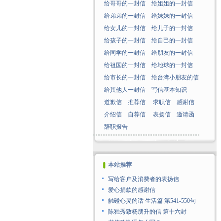
给哥哥的一封信
给姐姐的一封信
给弟弟的一封信
给妹妹的一封信
给女儿的一封信
给儿子的一封信
给孩子的一封信
给自己的一封信
给同学的一封信
给朋友的一封信
给祖国的一封信
给地球的一封信
给市长的一封信
给台湾小朋友的信
给其他人一封信
写信基本知识
道歉信
推荐信
求职信
感谢信
介绍信
自荐信
表扬信
邀请函
辞职报告
本站推荐
写给客户及消费者的表扬信
爱心捐款的感谢信
触碰心灵的话 生活篇 第541-550句
陈独秀致杨朋升的信 第十六封