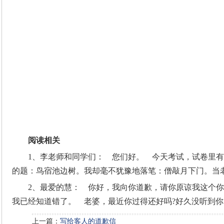
阅读相关
1、李老师和同学们： 您们好。 今天考试，试卷里
的题：鸟宿池边树。我却毫不犹豫地落笔：僧敲月下门。当
2、最爱的慧： 你好，我向你道歉，请你原谅我这个
我已经知道错了。 老婆，最近你过得还好吗?好久没听到
上一篇：
写给客人的道歉信