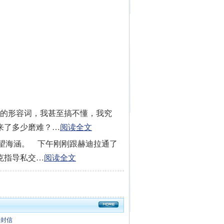
样的形容词，我甚至搞不懂，我究
来了多少磨难？…
阅读全文
望海涵。 下午刚刚跟赫迪拉通了
克指导私交…
阅读全文
一封信