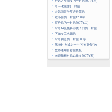
给远方小朋友的一封信700字(三)
给exo粉丝的一封信
去韩国留学英语推荐信
致小偷的一封信1200字
写给你的一封信500字(二)
写给14级预科部孩子们的一封信
下岗女工求职信
写给初恋的一封信800字
第49封 别成为一个“空有骨架”的
教师通用自荐信模板
老师我想对你说作文500字(五)