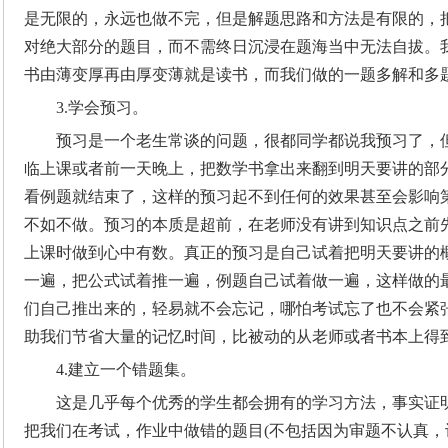
是无限的，永远也做不完，但是解题思路和方法是有限的，
对绝大部分的题目，而不需终日沉浸在题海当中无法自拔。
书由薄变厚再由厚变薄就是读书，而我们做的一题多解和多
3.学会预习。
预习是一个老生常谈的问题，很都同学都说我预习了，
临上课或者前一天晚上，把数学书拿出来翻到明天要讲的部
看例题就结束了，这样的预习起不到任何的效果甚至会影响
不如不做。预习的本质是超前，在老师没有讲到知识点之前
上课时做到心中有数。真正的预习是自己试着把明天要讲的
一遍，把公式试着推一遍，例题自己试着做一遍，这样做的
们自己推出来的，轻易就不会忘记，哪怕考试忘了也不会紧
助我们节省大量的记忆时间，比被动的从老师或者书本上得
4.建立一个错题集。
这是几乎每个优秀的学生都会拥有的学习方法，事实证
把我们在考试，作业中做错的题目(不包括因为审题不认真