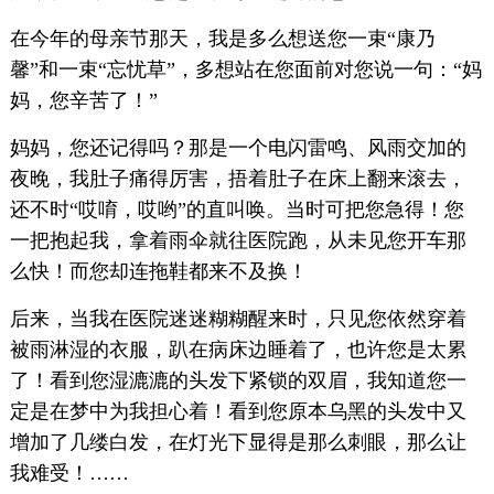
在今年的母亲节那天，我是多么想送您一束“康乃
馨”和一束“忘忧草”，多想站在您面前对您说一句：“妈
妈，您辛苦了！”
妈妈，您还记得吗？那是一个电闪雷鸣、风雨交加的
夜晚，我肚子痛得厉害，捂着肚子在床上翻来滚去，
还不时“哎唷，哎哟”的直叫唤。当时可把您急得！您
一把抱起我，拿着雨伞就往医院跑，从未见您开车那
么快！而您却连拖鞋都来不及换！
后来，当我在医院迷迷糊糊醒来时，只见您依然穿着
被雨淋湿的衣服，趴在病床边睡着了，也许您是太累
了！看到您湿漉漉的头发下紧锁的双眉，我知道您一
定是在梦中为我担心着！看到您原本乌黑的头发中又
增加了几缕白发，在灯光下显得是那么刺眼，那么让
我难受！……