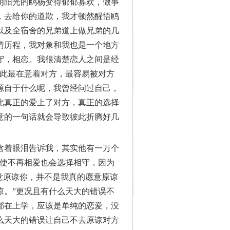
朗阳光的鸥杨变得郁郁寡欢，做事
，去给你的道歉，我才顿然醒悟鸥
以及全宿舍的兄弟道上做兄弟的几
情历程，我对象和我也是一个地方
守，相恋。我很清楚恋人之间是经
彼此最在意着对方，最容易被对方
源自于什么呢，我曾经问过自己，
此真正的爱上了对方，真正的选择
意的一句话就会导致彼此折腾好几
含着眼泪告诉我，其实他有一万个
即使不再相爱也会选择相守，因为
意原谅你，并不是我真的愿意原谅
谅。”更况且有什么天大的错误不
都在上学，应该是单纯的恋爱，没
么天大的错误让自己不去原谅对方