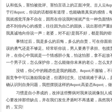
认和低头，害怕被批评、害怕言语上的正面冲突。古人云&qu
于行&quot;，你说的话都很有道理，也能确凿真实的感情，每当听
我就感觉浑身不自在，因而在你说我时候就产生一种负面情
虑不到你内心的感受，往往因为自己的固执，说出那些严重的损伤
我真诚地向你说一声：老婆，对不起!是我不好，都是我的错
事情过后，我是多么的后悔，多么的自责，可在你面前
误的勇气还是不够足。经常听你说，男人要勇于承担、包揽
许，在你心中我就是一个情感胆小鬼，怕这怕那，拿不起放
一个男子汉，怎么保护你，怎么能做你未来的老公，怎么支
没错，你心中的顾虑也是我的顾虑。&quot;不服输，不认
面竞争中可以激励我奋进，但遇到过失、过错就难于承认，
确认识到自身问题，我想摆脱这样的&quot;高姿态&quot
习惯是自小养成的，改掉这些弊病对我来说就像别人戒
心要改掉那些缺点，并在我们发生矛盾时不再逃避，虽然我
的，宝贝!