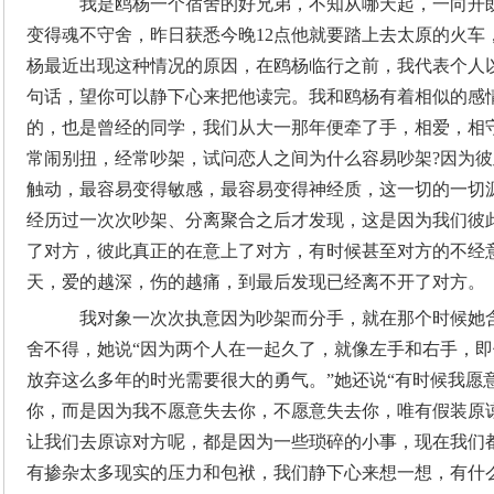
我是鸥杨一个宿舍的好兄弟，不知从哪天起，一向开
变得魂不守舍，昨日获悉今晚12点他就要踏上去太原的火车
杨最近出现这种情况的原因，在鸥杨临行之前，我代表个人
句话，望你可以静下心来把他读完。我和鸥杨有着相似的感
的，也是曾经的同学，我们从大一那年便牵了手，相爱，相
常闹别扭，经常吵架，试问恋人之间为什么容易吵架?因为
触动，最容易变得敏感，最容易变得神经质，这一切的一切
经历过一次次吵架、分离聚合之后才发现，这是因为我们彼
了对方，彼此真正的在意上了对方，有时候甚至对方的不经
天，爱的越深，伤的越痛，到最后发现已经离不开了对方。
我对象一次次执意因为吵架而分手，就在那个时候她
舍不得，她说“因为两个人在一起久了，就像左手和右手，
放弃这么多年的时光需要很大的勇气。”她还说“有时候我愿
你，而是因为我不愿意失去你，不愿意失去你，唯有假装原
让我们去原谅对方呢，都是因为一些琐碎的小事，现在我们
有掺杂太多现实的压力和包袱，我们静下心来想一想，有什