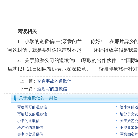
阅读相关
1、小学的道歉信(一)亲爱的兰: 你好! 在那片异乡
写这封信，就是要对你说声对不起。 还记得放寒假是我最
2、关于旅游公司的道歉信(一)尊敬的合作伙伴---**
店就12月21日团队投诉表示深深歉意。 感谢印象旅行社
上一篇：
交通事故的道歉信
下一篇：
酒店写的道歉信
关于道歉信的一封信
写给哥哥的道歉信
给小河的道歉
写给朋友的道歉信
给分手女
小学的道歉信
关于旅游
给游客的道歉信
不能参加
夫妻吵架道歉信
写给闺蜜