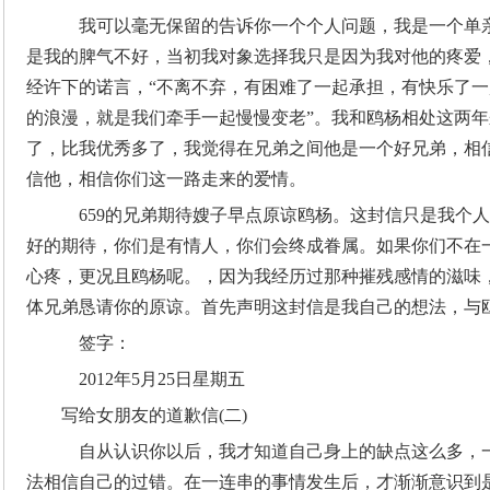
我可以毫无保留的告诉你一个个人问题，我是一个单
是我的脾气不好，当初我对象选择我只是因为我对他的疼爱
经许下的诺言，“不离不弃，有困难了一起承担，有快乐了
的浪漫，就是我们牵手一起慢慢变老”。我和鸥杨相处这两
了，比我优秀多了，我觉得在兄弟之间他是一个好兄弟，相
信他，相信你们这一路走来的爱情。
659的兄弟期待嫂子早点原谅鸥杨。这封信只是我个
好的期待，你们是有情人，你们会终成眷属。如果你们不在
心疼，更况且鸥杨呢。，因为我经历过那种摧残感情的滋味，
体兄弟恳请你的原谅。首先声明这封信是我自己的想法，与
签字：
2012年5月25日星期五
写给女朋友的道歉信(二)
自从认识你以后，我才知道自己身上的缺点这么多，
法相信自己的过错。在一连串的事情发生后，才渐渐意识到