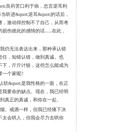
ot;良药苦口利于病，忠言逆耳利
进&quot;逆耳&quot;的话后，
绪，激动得控制不了自己，从而考
彼此的感情的话......在此，
!
我仍无法表达出来，那种承认错
责任，知错认错，做到真诚。也
不下，斤斤计较，这些怎么能成为
撑一个家呢?
软&quot;是我性格的一面，在正
是我要命的缺点。现在，我已经明
;，做到真正的真诚，和你在一起。
烟、戒酒一样，但我已经痛下决
不太会哄人，但我会尽力去哄你