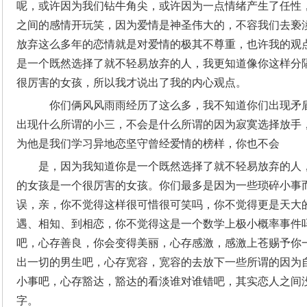
呢，或许因为我们钻牛角尖，或许因为一点情绪产生了任性，
之间的感情开玩笑，因为爱情是神圣伟大的，不容我们去亵
放弃这么多年的恋情就是对爱情的极其不尊重，也许我的观
是一个既然选择了就不轻易放弃的人，我更知道像你这样分
很厉害的女孩，所以我才说出了我的内心观点。
你们俩风风雨雨经历了这么多，我不知道你们出现矛
出现什么所谓的小三，不会是什么所谓的因为寂寞选择放手
为他是我们学习异地恋坚守曾经爱情的榜样，你也不会
是，因为我知道你是一个既然选择了就不轻易放弃的人
的女孩是一个很厉害的女孩。你们最多是因为一些琐碎小事
误，亲，你不觉得这样很可惜很可笑吗，你不觉得更是天大
遇、相知、到相恋，你不觉得这是一个数学上极小概率事件
吧，心存善良，你会变得美丽，心存感激，感激上苍赐予你
出一切的男生吧，心存宽容，宽容的去放下一些所谓的因为
小事吧，心存豁达，豁达的看淡谁对谁错吧，其实恋人之间
字。