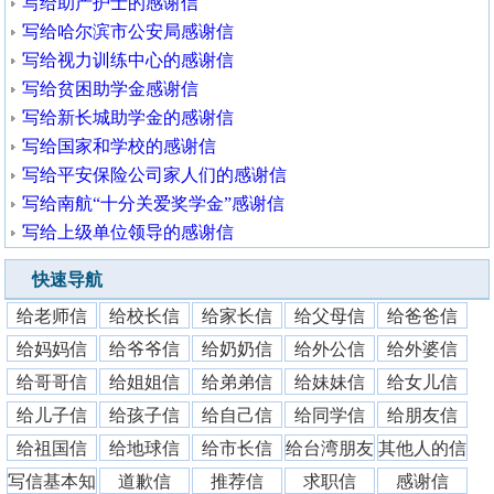
写给助产护士的感谢信
写给哈尔滨市公安局感谢信
写给视力训练中心的感谢信
写给贫困助学金感谢信
写给新长城助学金的感谢信
写给国家和学校的感谢信
写给平安保险公司家人们的感谢信
写给南航“十分关爱奖学金”感谢信
写给上级单位领导的感谢信
快速导航
给老师信
给校长信
给家长信
给父母信
给爸爸信
给妈妈信
给爷爷信
给奶奶信
给外公信
给外婆信
给哥哥信
给姐姐信
给弟弟信
给妹妹信
给女儿信
给儿子信
给孩子信
给自己信
给同学信
给朋友信
给祖国信
给地球信
给市长信
给台湾朋友
其他人的信
写信基本知
道歉信
推荐信
求职信
感谢信