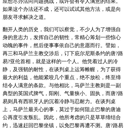
应想尽办法向问题挑战，或许会有令人满意的结果。
如果这个办法还不成，还可以试试其他方法，或是向
朋友寻求解决之道。
翻开人类的历史，我们可以察觉，不少人为了增强自
身的意志力，发挥自己的韧性，常精心筹划一些惊心
动魄的事件，然后使事事依自己的意愿而行。譬如，
再三和马萨兰主教交涉后，订下庇尔尼斯条约的唐?路
易?亚伦首相，就是这样的一个人。他凭着过人的冷
静，及强韧的耐性，在谈判桌上运筹帷幄，为了获得
最大的利益，他能紧咬几个重点，绝不放松，终至缔
结令人满意的条款。与他相比，马萨兰主教则是一副
典型的英国式脾气，阳刚、气量狭小、固执，而唐?路
易则具有西班牙人的沉着冷静与忍耐力。在谈判桌
上，马萨兰最关心的事，莫过于如何阻止巴黎的唐迪
公再度引发叛乱。因此，他所考虑的只是草草缔结合
约，迅速赶回巴黎坐镇，以免巴黎再遭不测。唐?路易