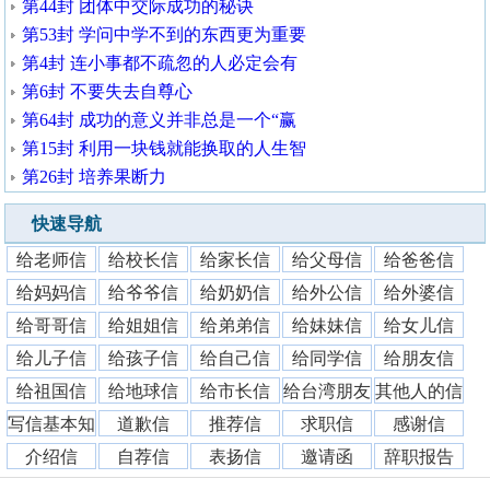
第44封 团体中交际成功的秘诀
第53封 学问中学不到的东西更为重要
第4封 连小事都不疏忽的人必定会有
第6封 不要失去自尊心
第64封 成功的意义并非总是一个“赢
第15封 利用一块钱就能换取的人生智
第26封 培养果断力
快速导航
给老师信
给校长信
给家长信
给父母信
给爸爸信
给妈妈信
给爷爷信
给奶奶信
给外公信
给外婆信
给哥哥信
给姐姐信
给弟弟信
给妹妹信
给女儿信
给儿子信
给孩子信
给自己信
给同学信
给朋友信
给祖国信
给地球信
给市长信
给台湾朋友
其他人的信
写信基本知
道歉信
推荐信
求职信
感谢信
识
介绍信
自荐信
表扬信
邀请函
辞职报告