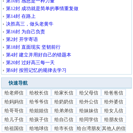
第10封 感恩是一种力量
第12封 成功就是简单的事情重复做
第14封 在路上
决胜高三，做头老黄牛
第16封 为自己负责
第2封 开学寄语
第18封 直面现实 坚韧前行
第4封 建立并用好自己的错题本
第20封 过好高三每一天
第6封 按照记忆的规律去学习
快速导航
给老师信
给校长信
给家长信
给父母信
给爸爸信
给妈妈信
给爷爷信
给奶奶信
给外公信
给外婆信
给哥哥信
给姐姐信
给弟弟信
给妹妹信
给女儿信
给儿子信
给孩子信
给自己信
给同学信
给朋友信
给祖国信
给地球信
给市长信
给台湾朋友
其他人的信