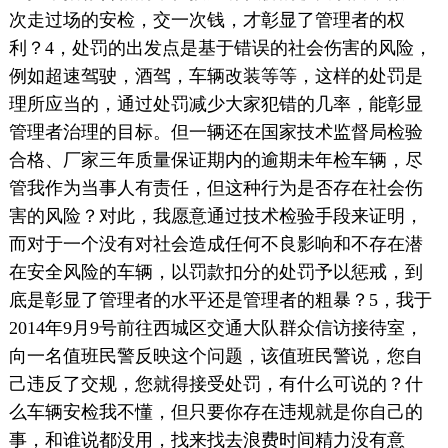
次走过场的安检，交一次钱，才彰显了管理者的权
利？4，处罚的出发点是基于错误的社会伤害的风险，
例如超速驾驶，酒驾，车辆改装等等，这样的处罚是
理所应当的，通过处罚减少大家犯错的几率，能彰显
管理者治理的目标。但一辆还在国家技术监督局检验
合格、厂家三年质量保证期内的逾期未年检车辆，尽
管我作为当事人有责任，但这种行为是否存在社会伤
害的风险？对此，我愿意通过技术检验手段来证明，
而对于一个没有对社会造成任何不良影响和不存在潜
在安全风险的车辆，以罚款扣分的处罚予以惩戒，到
底是彰显了管理者的水平还是管理者的粗暴？5，我于
2014年9月9号前往西城区交通大队群众信访接待室，
向一名值班民警反映这个问题，该值班民警说，您自
己违反了交规，您就得接受处罚，有什么可说的？什
么车辆安检我不懂，但只要你存在违规就是你自己的
事，和谁说都没用，找来找去浪费时间精力没有意