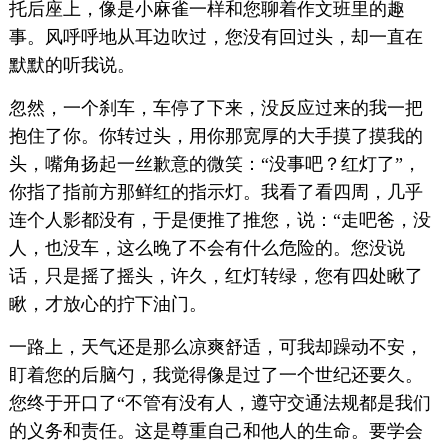
托后座上，像是小麻雀一样和您聊着作文班里的趣
事。风呼呼地从耳边吹过，您没有回过头，却一直在
默默的听我说。
忽然，一个刹车，车停了下来，没反应过来的我一把
抱住了你。你转过头，用你那宽厚的大手摸了摸我的
头，嘴角扬起一丝歉意的微笑：“没事吧？红灯了”，
你指了指前方那鲜红的指示灯。我看了看四周，几乎
连个人影都没有，于是便推了推您，说：“走吧爸，没
人，也没车，这么晚了不会有什么危险的。您没说
话，只是摇了摇头，许久，红灯转绿，您有四处瞅了
瞅，才放心的拧下油门。
一路上，天气还是那么凉爽舒适，可我却躁动不安，
盯着您的后脑勺，我觉得像是过了一个世纪还要久。
您终于开口了“不管有没有人，遵守交通法规都是我们
的义务和责任。这是尊重自己和他人的生命。要学会