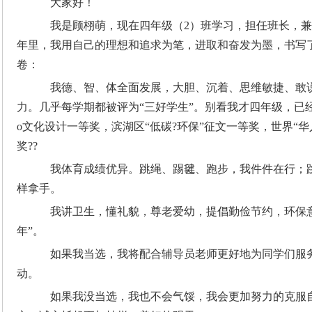
大家好！
我是顾栩萌，现在四年级（2）班学习，担任班长，兼
年里，我用自己的理想和追求为笔，进取和奋发为墨，书写
卷：
我德、智、体全面发展，大胆、沉着、思维敏捷、敢
力。几乎每学期都被评为“三好学生”。别看我才四年级，已经
o文化设计一等奖，滨湖区“低碳?环保”征文一等奖，世界“华
奖??
我体育成绩优异。跳绳、踢毽、跑步，我件件在行；
样拿手。
我讲卫生，懂礼貌，尊老爱幼，提倡勤俭节约，环保意
年”。
如果我当选，我将配合辅导员老师更好地为同学们服
动。
如果我没当选，我也不会气馁，我会更加努力的克服