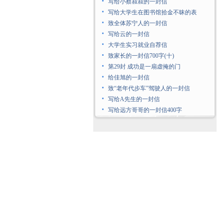
写给小蔡叔叔的一封信
写给大学生在图书馆拾金不昧的表
致全体苏宁人的一封信
写给云的一封信
大学生实习就业自荐信
致家长的一封信700字(十)
第29封 成功是一扇虚掩的门
给佳旭的一封信
致“老年代步车”驾驶人的一封信
写给A先生的一封信
写给远方哥哥的一封信400字