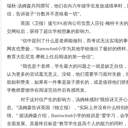
瑞秋·汤姆森共同撰写，他们在向六年级学生发放成绩单时
信，告诉孩子“分数并不意味着一切”。
英国《卫报》援引PA咨询公司负责人莎拉·梅特卡夫
交网站后，获得了超出学校想象的影响力。
“信中提到了什么是老师能做到，而考试无法实现的事
网友也赞扬，“Barrowford小学为其他学校做出了极好的榜
教育大臣尼克·摩根上任后阅读的第一份信”。
“我也是个老师，学生最大的问题之一就是缺乏自信，
认为更多的尝试毫无意义。没错，他们需要学习面对失败，
鼓励和赞美，如果有一件事是孩子擅长的，或是值得他们骄傲
学教师爱德华在阅读完信件后有感而发。
对于这封信产生的影响力，汤姆林感到“既惊讶又开心
息。”汤姆森告诉英国《独立报》，“实际上并没有什么特别
情。” 据汤姆森介绍，Barrowford小学的校训是“爱学习
全面发展。其最终目标是“教导学生提高个人的能力的同时，