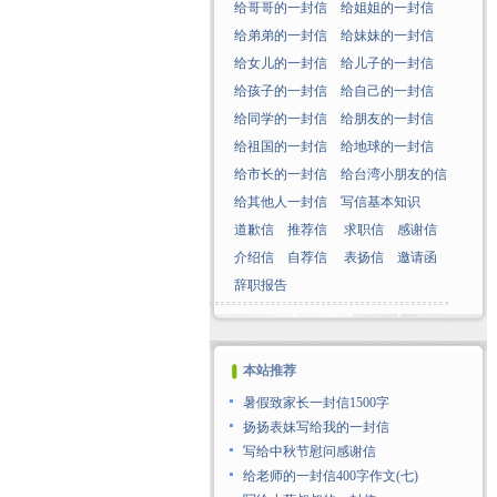
给哥哥的一封信
给姐姐的一封信
给弟弟的一封信
给妹妹的一封信
给女儿的一封信
给儿子的一封信
给孩子的一封信
给自己的一封信
给同学的一封信
给朋友的一封信
给祖国的一封信
给地球的一封信
给市长的一封信
给台湾小朋友的信
给其他人一封信
写信基本知识
道歉信
推荐信
求职信
感谢信
介绍信
自荐信
表扬信
邀请函
辞职报告
本站推荐
暑假致家长一封信1500字
扬扬表妹写给我的一封信
写给中秋节慰问感谢信
给老师的一封信400字作文(七)