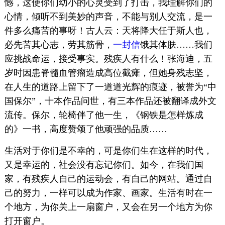
憾，这使你们幼小的心灵受到了打击，我理解你们的
心情，倾听不到美妙的声音，不能与别人交流，是一
件多么痛苦的事呀！古人云：天将降大任于斯人也，
必先苦其心志，劳其筋骨，
一封信
饿其体肤……我们
应挑战命运，接受事实。残疾人有什么！张海迪，五
岁时因患脊髓血管瘤造成高位截瘫，但她身残志坚，
在人生的道路上留下了一道道光辉的痕迹，被誉为“中
国保尔”，十本作品问世，有三本作品还被翻译成外文
流传。保尔，轮椅伴了他一生，《钢铁是怎样炼成
的》一书，高度赞颂了他顽强的品质……
生活对于你们是不幸的，可是你们生在这样的时代，
又是幸运的，社会没有忘记你们。如今，在我们国
家，有残疾人自己的运动会，有自己的网站。通过自
己的努力，一样可以成为作家、画家。生活有时在一
个地方，为你关上一扇窗户，又会在另一个地方为你
打开窗户。