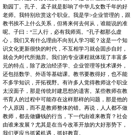
勤园丁。孔子、孟子就是影响了中华儿女数千年的好
老师。我特别欣赏这个职业。我是学>企业管理的，跟
教书挨不上什么关系，但将来何去何从，谁能说的准
呢。子曰：“三人行，必有我师焉。”孔子都那么虚
心，我们又有什么理由不向别人学习呢？这是一个知
识文化更新很快的时代，不互相学习就会固步自封，
就会为时代所抛弃。我们的专业课程就体现了丰富多
元的特点，除了政治经济学、企业管理等技术课外，
还包括数学、外语等基础课。教书要教得好，也不能
不多学知识，开拓视野。有许多人觉得教师这个职业
太没面子，那是传统封建思想的遗害。某些教师在教
书育人的过程中可能存在这样那样的问题，那是他的
个人原因，而不是教师整体的错。再说，人人都不做
教师，都去做赚钱的行当，下一代由谁来教育？社会
由谁来发展？尤其是在当今改革开放的大好形势下，
我们更应当抓紧机遇，抓好教育。