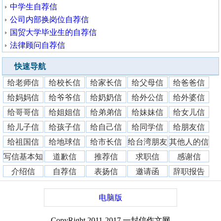
中学生自荐信
公司内部换岗位自荐信
国贸大学毕业生的自荐信
法律顾问自荐信
快速导航
给老师信
给校长信
给家长信
给父母信
给爸爸信
给妈妈信
给爷爷信
给奶奶信
给外公信
给外婆信
给哥哥信
给姐姐信
给弟弟信
给妹妹信
给女儿信
给儿子信
给孩子信
给自己信
给同学信
给朋友信
给祖国信
给地球信
给市长信
给台湾朋友
其他人的信
写信基本知
道歉信
推荐信
求职信
感谢信
识
介绍信
自荐信
表扬信
邀请函
辞职报告
电脑版
CopyRight 2011-2017 一封信作文网