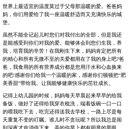
世界上最适宜的温度莫过于父母那温暖的爱。爸爸妈
妈，你们用爱给了我一座温暖舒适而又充满快乐的城
堡。
虽然不能全记起儿时您们对我付出的全部，但是我还
是能感受到你们对我的爱。能够体会到您们生我，养
我，培育我的辛苦！在我刚生下来，妈妈肯定把所有
的精心和所有无微不至的关爱都用在了我的身上吧?爸
爸，我食用的所有营养成分都是您用汗水和心血换来
的吧!感谢你们给我一个温暖的家，感谢你们顿顿把“肥
美香甜”带给我。让我能够健康快乐的茁壮成长。
记得上幼儿园的时候，妈妈每天早晨起来早早的给我
备饭，做好了还得给我穿衣梳洗，端着饭碗一口一口
的喂我吃下去，吃完还得送我去学校，一路上尽是每
天重复不变的叮嘱。谁儿时不贪玩呢？所以我总是闹
到深夜才肯消停下来。弄的你早上都有明显的黑眼