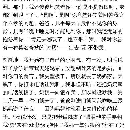
圈。那时，我还傻傻地笑着你：‘你是不是做饭时，灰
都沾到眼上了’。“是啊，是啊”你竟然还笑着回答我这
个不孝的问题。爸爸，几乎每天早晨都不见你的身
影，只有当晚上睡觉时才能见到你，那时我还无知的
抱怨着你：“肯定去哪玩了，也不带上我。”我对你总
有一种莫名奇妙的‘讨厌’——出去‘玩’不带我。
渐渐地，我开始有了自己的小脾气。有一次，明明说
好了放学后带我去姥姥家，没想到等来的是奶奶。面
对你们的食言，我失望极了。所以就去了奶奶家。天
黑了，你打来电话让我听，我非但不听，还把奶奶家
的电话线拔了。奶奶一向很疼我，所以就没吵我。第
二天一早，你们就来了，爸爸刚进门就问我昨晚上跟
妈妈说了什么——因为妈妈昨晚看上去很伤心的样
子。“没说什么，只是把电话线拔了”眼看他的手要朝
我‘劈’来在这时妈妈抱住了我那一掌狠狠的‘劈’在了妈