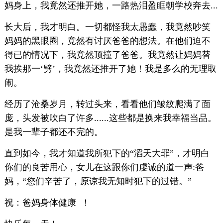
妈身上，我竟然还推开她，一路热泪盈眶朝学校奔去...
长大后，我才明白。一切都怪我太愚蠢，我竟然吵笑
妈妈的黑眼圈，竟然有讨厌爸爸的想法。在他们迫不
得已的情况下，我竟然顶撞了爸爸。我竟然让妈妈替
我挨那一‘劈’，我竟然还推开了她！我是多么的无理取
闹。
经历了沧桑岁月，转过头来，看看他们皱纹爬满了面
庞，头发被吹白了许多......这些都是换来我幸福当品。
是我一辈子都还不完的。
直到如今，我才知道我所犯下的“滔天大罪”，才明白
你们的良苦用心，女儿在这跟你们虔诚的道一声:爸
妈，“您们辛苦了，原谅我无知时犯下的过错。”
祝：爸妈身体健康 ！